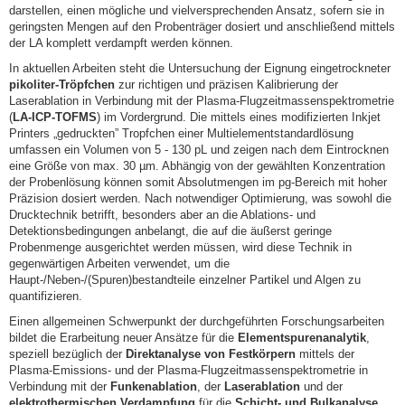
darstellen, einen mögliche und vielversprechenden Ansatz, sofern sie in
geringsten Mengen auf den Probenträger dosiert und anschließend mittels
der LA komplett verdampft werden können.
In aktuellen Arbeiten steht die Untersuchung der Eignung eingetrockneter
pikoliter-Tröpfchen
zur richtigen und präzisen Kalibrierung der
Laserablation in Verbindung mit der Plasma-Flugzeitmassenspektrometrie
(
LA-ICP-TOFMS
) im Vordergrund. Die mittels eines modifizierten Inkjet
Printers „gedruckten” Tropfchen einer Multielementstandardlösung
umfassen ein Volumen von 5 - 130 pL und zeigen nach dem Eintrocknen
eine Größe von max. 30 µm. Abhängig von der gewählten Konzentration
der Probenlösung können somit Absolutmengen im pg-Bereich mit hoher
Präzision dosiert werden. Nach notwendiger Optimierung, was sowohl die
Drucktechnik betrifft, besonders aber an die Ablations- und
Detektionsbedingungen anbelangt, die auf die äußerst geringe
Probenmenge ausgerichtet werden müssen, wird diese Technik in
gegenwärtigen Arbeiten verwendet, um die
Haupt-/Neben-/(Spuren)bestandteile einzelner Partikel und Algen zu
quantifizieren.
Einen allgemeinen Schwerpunkt der durchgeführten Forschungsarbeiten
bildet die Erarbeitung neuer Ansätze für die
Elementspurenanalytik
,
speziell bezüglich der
Direktanalyse von Festkörpern
mittels der
Plasma-Emissions- und der Plasma-Flugzeitmassenspektrometrie in
Verbindung mit der
Funkenablation
, der
Laserablation
und der
elektrothermischen Verdampfung
für die
Schicht- und Bulkanalyse
.