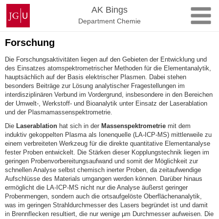
Zum
Johannes
AK Bings
Inhalt
Gutenberg-
Department Chemie
springen
Universität
Mainz
Forschung
Die Forschungsaktivitäten liegen auf den Gebieten der Entwicklung und
des Einsatzes atomspektrometrischer Methoden für die Elementanalytik,
hauptsächlich auf der Basis elektrischer Plasmen. Dabei stehen
besonders Beiträge zur Lösung analytischer Fragestellungen im
interdisziplinären Verbund im Vordergrund, insbesondere in den Bereichen
der Umwelt-, Werkstoff- und Bioanalytik unter Einsatz der Laserablation
und der Plasmamassenspektrometrie.
Die
Laserablation
hat sich in der
Massenspektrometrie
mit dem
induktiv gekoppelten Plasma als Ionenquelle (LA-ICP-MS) mittlerweile zu
einem verbreiteten Werkzeug für die direkte quantitative Elementanalyse
fester Proben entwickelt. Die Stärken dieser Kopplungstechnik liegen im
geringen Probenvorbereitungsaufwand und somit der Möglichkeit zur
schnellen Analyse selbst chemisch inerter Proben, da zeitaufwendige
Aufschlüsse des Materials umgangen werden können. Darüber hinaus
ermöglicht die LA-ICP-MS nicht nur die Analyse äußerst geringer
Probenmengen, sondern auch die ortsaufgelöste Oberflächenanalytik,
was im geringen Strahldurchmesser des Lasers begründet ist und damit
in Brennflecken resultiert, die nur wenige µm Durchmesser aufweisen. Die