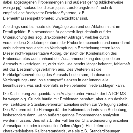
dabei abgetragenen Probenmengen sind äußerst gering (üblicherweise
wenige pg), sodass bei dieser „quasi-zerstörungsfreien” Technik
empfindliche Analysator-Detektor-Systeme, z.B.
Elementmassenspektrometer, unverzichtbar sind.
Allerdings sind bis heute die Vorgänge während der Ablation nicht im
Detail geklärt. Ein besonderes Augenmerk liegt deshalb auf der
Untersuchung des sog. „fraktionierten Abtrags”, welcher durch
verschiedene Siedetemperaturen der Probenkomponenten und einer damit
verbundenen sequentiellen Verdampfung in Erscheinung treten kann.
Dieser nicht-repräsentative Abtrag, der nach der Kondensation des
Probendampfes auch anhand der Zusammensetzung des gebildeten
Aerosols zu verfolgen ist, wirkt sich, wie bereits länger bekannt, fehlerhaft
auf das Bestimmungsverfahren aus. Des Weiteren ist die
Partikelgrößenverteilung des Aerosols bedeutsam, da diese die
Verdampfungs- und Ionisierungseffizienzen in der Ionenquelle
beeinflussen, was sich ebenfalls in Fehlbefunden niederschlagen kann.
Die Kalibrierung zur quantitativen Analyse unter Einsatz der LA-ICP-MS
ist wegen o.g. Gründe häufig mit Problemen behaftet, aber auch deshalb,
weil zertifizierte Standardreferenzmaterialien selten zur Verfügung stehen.
Des Weiteren ist die Homogenität der Kalibrierstandards von Bedeutung,
insbesondere dann, wenn äußerst geringe Probenmengen analysiert
werden müssen. Dies ist z.B. der Fall bei der Charakterisierung einzelner
Aerosolpartikel oder individueller Zellen (Algen). Hier liefern gut
charakterisierbare Kalibrierstandards, wie sie z.B. Standardlösungen