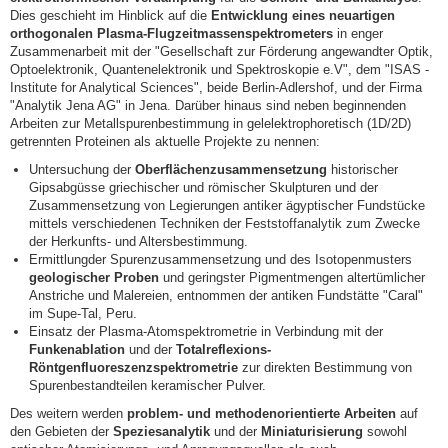
Dies geschieht im Hinblick auf die
Entwicklung eines neuartigen
orthogonalen Plasma-Flugzeitmassenspektrometers
in enger
Zusammenarbeit mit der "Gesellschaft zur Förderung angewandter Optik,
Optoelektronik, Quantenelektronik und Spektroskopie e.V", dem "ISAS -
Institute for Analytical Sciences", beide Berlin-Adlershof, und der Firma
"Analytik Jena AG" in Jena. Darüber hinaus sind neben beginnenden
Arbeiten zur Metallspurenbestimmung in gelelektrophoretisch (1D/2D)
getrennten Proteinen als aktuelle Projekte zu nennen:
Untersuchung der
Oberflächenzusammensetzung
historischer
Gipsabgüsse griechischer und römischer Skulpturen und der
Zusammensetzung von Legierungen antiker ägyptischer Fundstücke
mittels verschiedenen Techniken der Feststoffanalytik zum Zwecke
der Herkunfts- und Altersbestimmung.
Ermittlungder Spurenzusammensetzung und des Isotopenmusters
geologischer Proben
und geringster Pigmentmengen altertümlicher
Anstriche und Malereien, entnommen der antiken Fundstätte "Caral"
im Supe-Tal, Peru.
Einsatz der Plasma-Atomspektrometrie in Verbindung mit der
Funkenablation
und der
Totalreflexions-
Röntgenfluoreszenzspektrometrie
zur direkten Bestimmung von
Spurenbestandteilen keramischer Pulver.
Des weitern werden
problem- und methodenorientierte
Arbeiten
auf
den Gebieten der
Speziesanalytik
und der
Miniaturisierung
sowohl